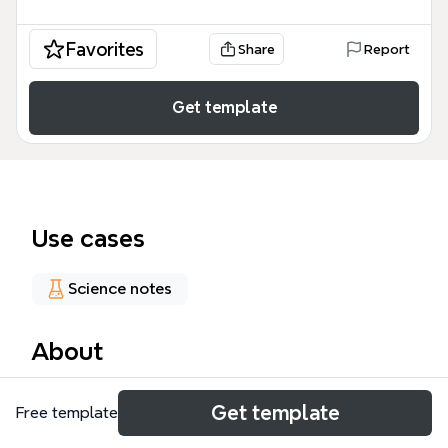
Favorites
Share
Report
Get template
Use cases
Science notes
About
Ce modèle Xmind sur les helminthiases offre une
Get template
Free template
vue d'ensemble structurée des infections
parasitaires, couvrant plus de 15 parasites répartis