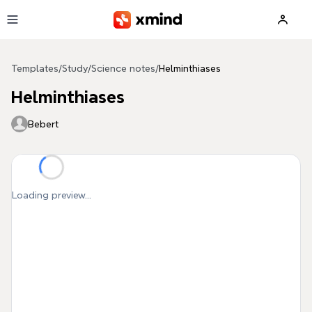
Skip to main content
Templates
/
Study
/
Science notes
/
Helminthiases
Helminthiases
Bebert
Loading preview...