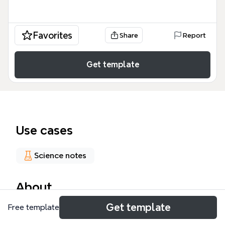
Favorites
Share
Report
Get template
Use cases
Science notes
About
Get template
Free template
El mapa mental 'GRUPO VIII: Familia del Hierro'
desglosa los elementos del grupo 8 de la tabla