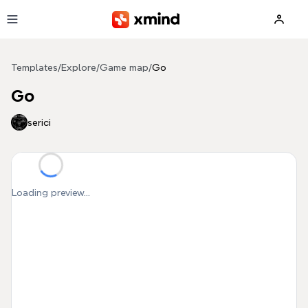
Skip to main content
Templates
/
Explore
/
Game map
/
Go
Go
serici
Loading preview...