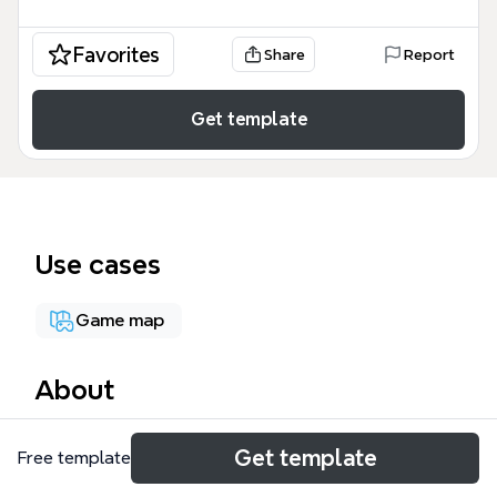
Favorites
Share
Report
Get template
Use cases
Game map
About
Le jeu de Go, un jeu de stratégie millénaire, se joue
Get template
Free template
sur un goban (plateau) de 19×19, 13×13 ou 9×9. Ce
mind map couvre les règles, le matériel, le