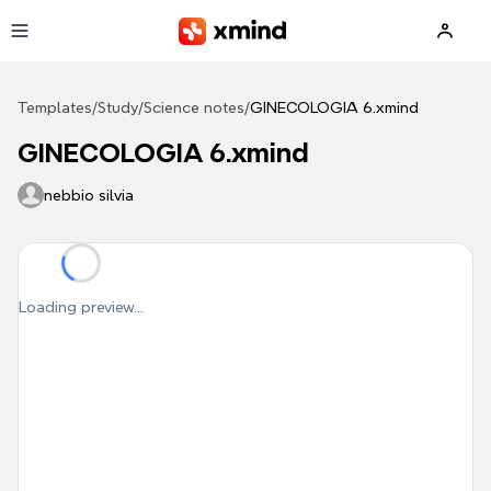
Skip to main content
Templates
/
Study
/
Science notes
/
GINECOLOGIA 6.xmind
GINECOLOGIA 6.xmind
nebbio silvia
Loading preview...