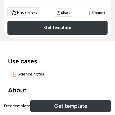
Favorites
Share
Report
Get template
Use cases
Science notes
About
Questa mappa mentale di Ginecologia 6, con oltre
Get template
Free template
2000 nodi, è uno strumento completo per studenti e
professionisti della salute femminile. Copre dieci