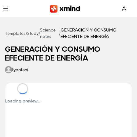
Skip to main content
Science
GENERACIÓN Y CONSUMO
Templates
/
Study
/
/
notes
EFECIENTE DE ENERGÍA
GENERACIÓN Y CONSUMO
EFECIENTE DE ENERGÍA
lypolani
Loading preview...