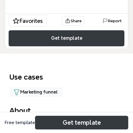
Favorites
Share
Report
Get template
Use cases
Marketing funnel
About
Get template
Free template
El mapa mental 'FUNCIONES DEL MARKETING' es
una plantilla educativa que desglosa las 8 funciones