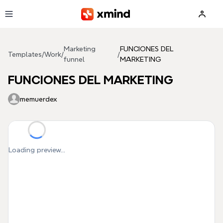
Skip to main content
Marketing
FUNCIONES DEL
Templates
/
Work
/
/
funnel
MARKETING
FUNCIONES DEL MARKETING
memuerdex
Loading preview...