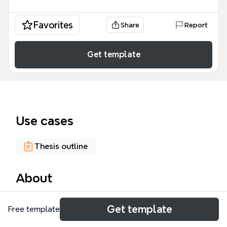
Favorites
Share
Report
Get template
Use cases
Thesis outline
About
Der 'Fragen für den Bericht' Mind Map ist ein
Get template
Free template
strukturiertes Template für die Reflexion und
Analyse von Plattformnutzung in pädagogischen