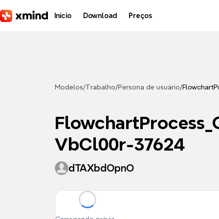
Pular para o conteúdo principal
Início
Download
Preços
Modelos
/
Trabalho
/
Persona de usuário
/
Flowchart
FlowchartProcess
VbCl00r-37624
dTAXbdOpnO