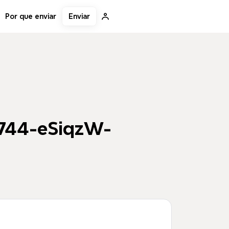
Enviar
Por que enviar
744-eSiqzW-