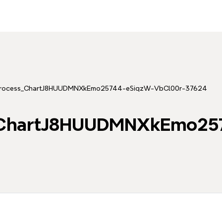
Process_ChartJ8HUUDMNXkEmo25744-eSiqzW-VbCl00r-37624
_ChartJ8HUUDMNXkEmo25