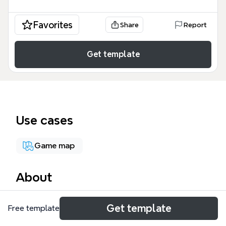
Favorites
Share
Report
Get template
Use cases
Game map
About
Der FlottenController ist eine spezialisierte Xmind-
Get template
Free template
Vorlage für Weltraum-Strategiespiele, die 48 Knoten
umfasst und Spielern hilft, Flottenbewegungen zu