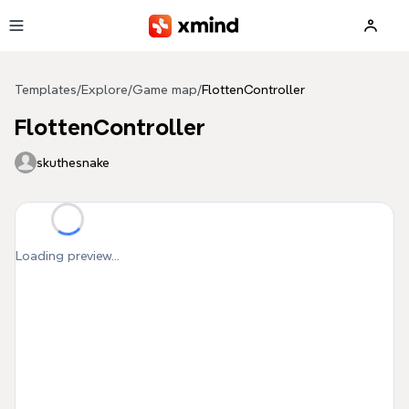
Skip to main content
Templates
/
Explore
/
Game map
/
FlottenController
FlottenController
skuthesnake
Loading preview...