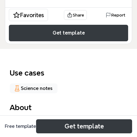
Favorites
Share
Report
Get template
Use cases
Science notes
About
La plantilla de mapa mental 'Fisica Forense' de
Get template
Free template
Xmind es una guía visual de 74 nodos que cubre los
fundamentos de la mecánica clásica, incluyendo