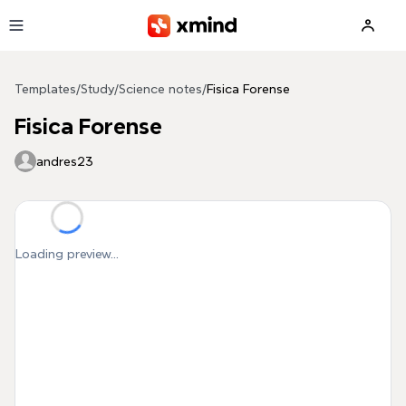
Skip to main content
Templates
/
Study
/
Science notes
/
Fisica Forense
Fisica Forense
andres23
Loading preview...