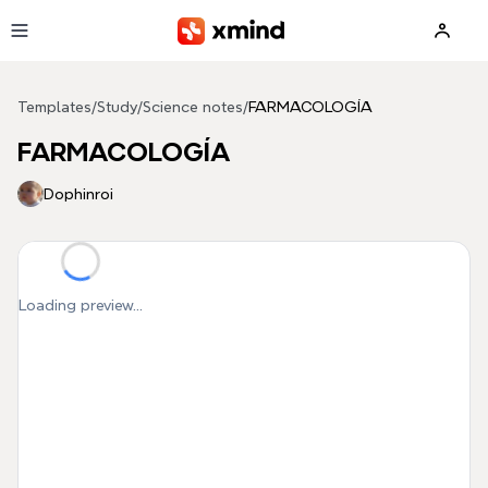
Skip to main content
Templates
/
Study
/
Science notes
/
FARMACOLOGÍA
FARMACOLOGÍA
Dophinroi
Loading preview...