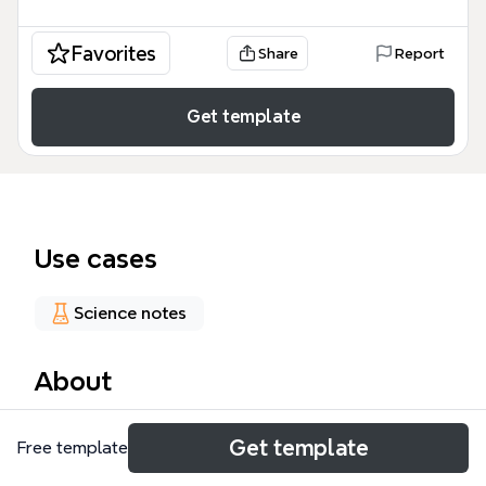
Favorites
Share
Report
Get template
Use cases
Science notes
About
Este mapa mental de Farmacología, diseñado para
Get template
Free template
la unidad didáctica impartida en la ENEG, organiza
28 nodos en 7 ramas principales que cubren desde