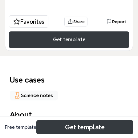
Favorites
Share
Report
Get template
Use cases
Science notes
About
Get template
Free template
La 'Farma de Receptores Muscarinicos' es un mapa
mental de farmacología que cubre 106 nodos