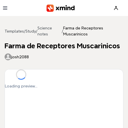
Skip to main content
Science
Farma de Receptores
Templates
/
Study
/
/
notes
Muscarinicos
Farma de Receptores Muscarinicos
josh2088
Loading preview...