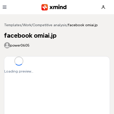
Skip to main content
Templates
/
Work
/
Competitive analysis
/
facebook omiai.jp
facebook omiai.jp
power0605
Loading preview...