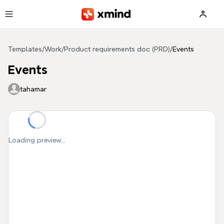
Skip to main content
Templates
/
Work
/
Product requirements doc (PRD)
/
Events
Events
tahamar
Loading preview...