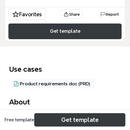
Favorites
Share
Report
Get template
Use cases
Product requirements doc (PRD)
About
Этот шаблон Xmind «Events» содержит 2169
Get template
Free template
узлов и предназначен для документирования
игровых событий в стратегических играх. Он