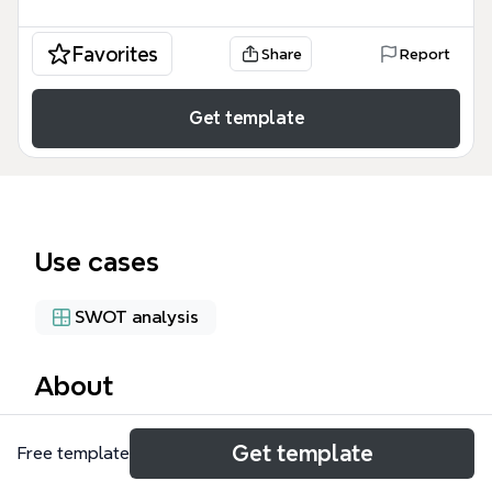
Favorites
Share
Report
Get template
Use cases
SWOT analysis
About
La plantilla 'EVALUACIÓN DEL PROYECTO' es un
Get template
Free template
mapa mental de 84 nodos diseñado para analizar
proyectos desde múltiples perspectivas: financiera,