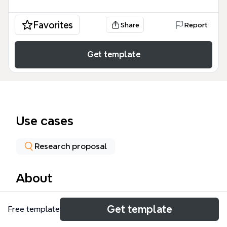
Favorites
Share
Report
Get template
Use cases
Research proposal
About
Esta plantilla de mapa mental, 'Estructura de la
Get template
Free template
empresa', desglosa las tres rutas principales de
investigación —Cuantitativa, Cualitativa y Mixta—