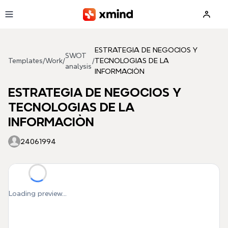
Skip to main content
ESTRATEGIA DE NEGOCIOS Y
SWOT
Templates
/
Work
/
/
TECNOLOGIAS DE LA
analysis
INFORMACIÒN
ESTRATEGIA DE NEGOCIOS Y
TECNOLOGIAS DE LA
INFORMACIÒN
24061994
Loading preview...