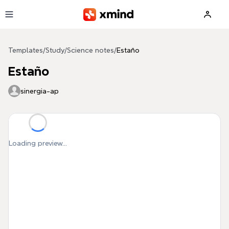
Skip to main content
Templates
/
Study
/
Science notes
/
Estaño
Estaño
sinergia-ap
Loading preview...