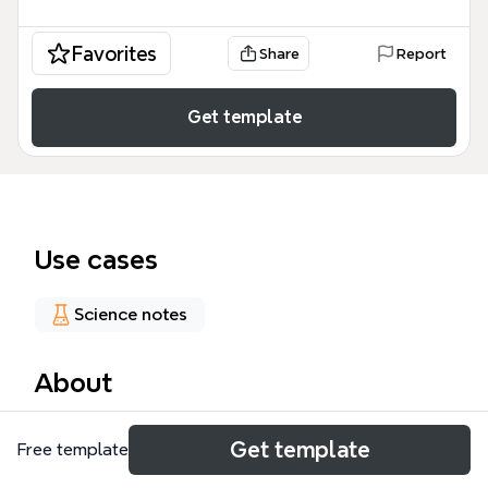
Favorites
Share
Report
Get template
Use cases
Science notes
About
El estaño es un elemento químico de símbolo Sn y
Get template
Free template
número atómico 50, utilizado en aleaciones,
soldaduras y recubrimientos. Este mapa mental del