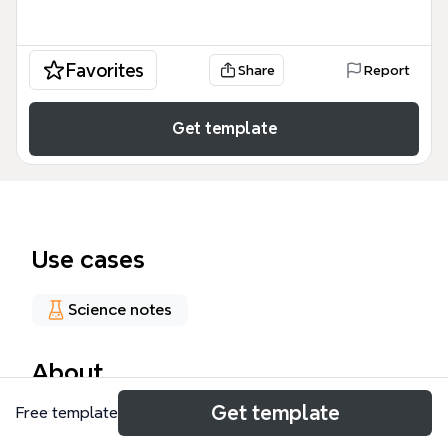
Favorites
Share
Report
Get template
Use cases
Science notes
About
Get template
Free template
Esta plantilla de ESPECTROSCOPÍA INFRARROJA |
Xmind Plantilla es una guía técnica exhaustiva