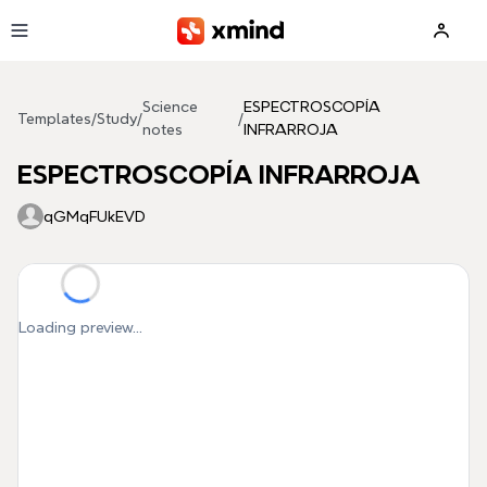
Skip to main content
Science
ESPECTROSCOPÍA
Templates
/
Study
/
/
notes
INFRARROJA
ESPECTROSCOPÍA INFRARROJA
qGMqFUkEVD
Loading preview...