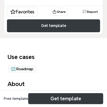
Favorites
Share
Report
Get template
Use cases
Roadmap
About
Das ePortfolio am StS GymFD ist eine Strategie zur
Get template
Free template
Einführung von ePortfolios am Studienseminar für
Gymnasien in Fulda. Die Mindmap gliedert sich in die