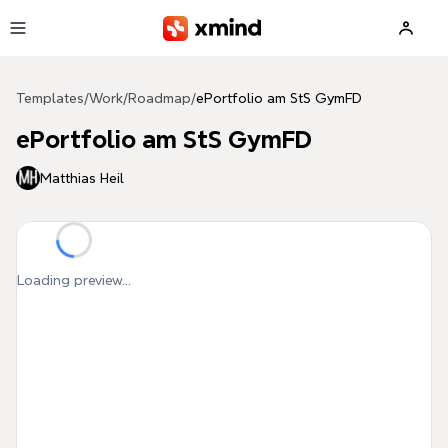
Skip to main content
Templates
/
Work
/
Roadmap
/
ePortfolio am StS GymFD
ePortfolio am StS GymFD
Matthias Heil
Loading preview...