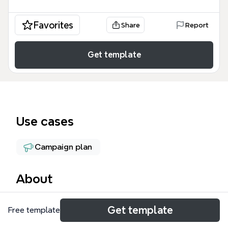
Favorites
Share
Report
Get template
Use cases
Campaign plan
About
La plantilla EmailMarketingPoint es un mapa mental
Get template
Free template
de 82 nodos diseñado para estrategas de
marketing digital que buscan estructurar campañas