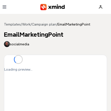
Skip to main content
Templates
/
Work
/
Campaign plan
/
EmailMarketingPoint
EmailMarketingPoint
socialmedia
Loading preview...