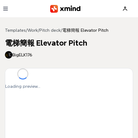
Skip to main content
Templates
/
Work
/
Pitch deck
/
電梯簡報 Elevator Pitch
電梯簡報 Elevator Pitch
BigELK176
Loading preview...