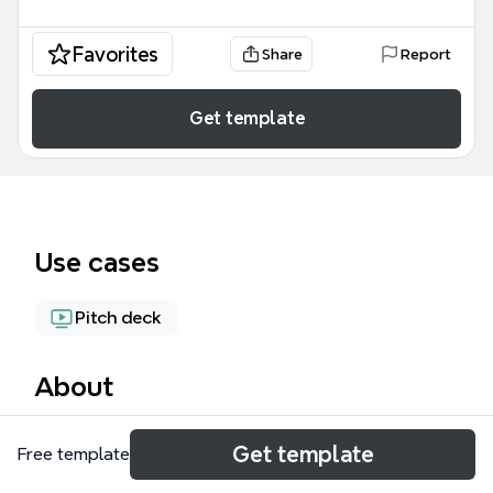
Favorites
Share
Report
Get template
Use cases
Pitch deck
About
電梯簡報 Elevator Pitch 心智圖範本專為創業者、業務
Get template
Free template
開發人員設計，涵蓋 44 個節點，從自我介紹到獲利模
式完整布局。模板以「你的姓名 最相關的頭銜」開