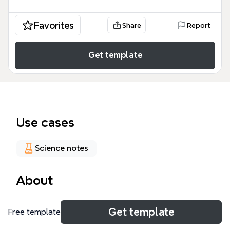
Favorites
Share
Report
Get template
Use cases
Science notes
About
O template 'Eletroquímica' é um mapa mental
Get template
Free template
focado nos fundamentos da eletroquímica,
incluindo a Pilha de Daniel, os tipos de pilhas, os