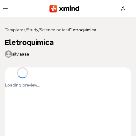
Skip to main content
Templates
/
Study
/
Science notes
/
Eletroquímica
Eletroquímica
silviaaaa
Loading preview...