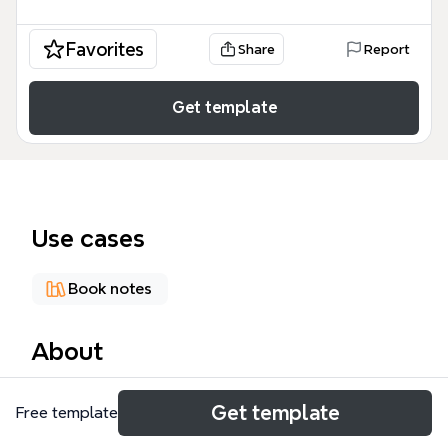
Favorites
Share
Report
Get template
Use cases
Book notes
About
El Siglo de la Revolución mind map es una
Get template
Free template
herramienta académica exhaustiva que sintetiza las
transformaciones globales desde 1914, basándose