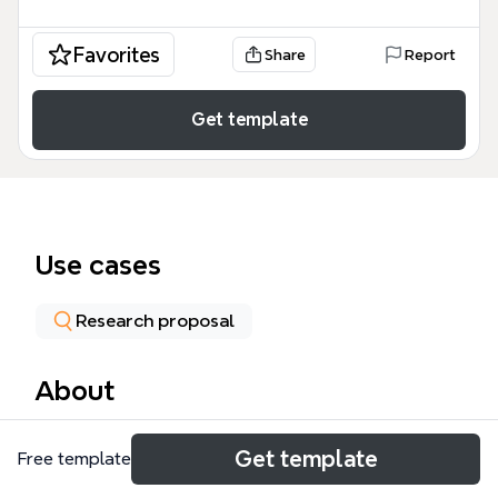
Favorites
Share
Report
Get template
Use cases
Research proposal
About
Este mapa mental de Educación analiza la crisis
Get template
Free template
educativa en México a través de 6 ramas
principales: Escuelas Públicas, México, Gobierno,