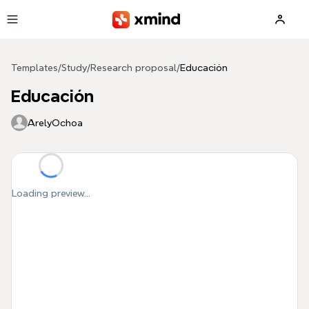
Skip to main content
Templates
/
Study
/
Research proposal
/
Educación
Educación
ArelyOchoa
Loading preview...