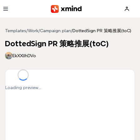
Skip to main content
Templates
/
Work
/
Campaign plan
/
DottedSign PR 策略推展(toC)
DottedSign PR 策略推展(toC)
EkXXlIhDVo
Loading preview...