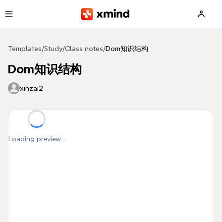
Skip to main content
Templates
/
Study
/
Class notes
/
Dom知识结构
Dom知识结构
xinzai2
Loading preview...