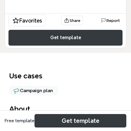
Favorites
Share
Report
Get template
Use cases
Campaign plan
About
Get template
Free template
Интенсив «Стресс: Do or Die» шаблон — это
комплексный инструмент для планирования и