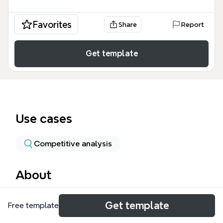
Favorites
Share
Report
Get template
Use cases
Competitive analysis
About
La plantilla 'División de informática' de Xmind es un
Get template
Free template
mapa mental exhaustivo que cubre seis marcos de
gobierno y gestión de TI: ISO9001, COBIT, RISK IT,