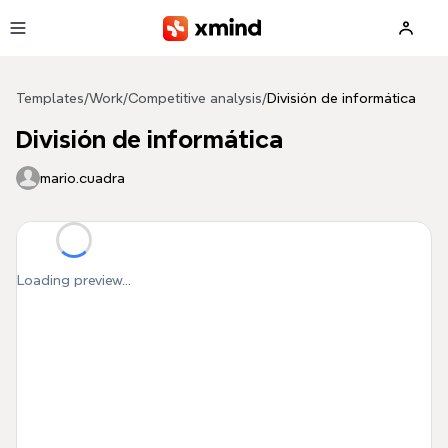
Skip to main content
Templates
/
Work
/
Competitive analysis
/
División de informática
División de informática
mario.cuadra
Loading preview...