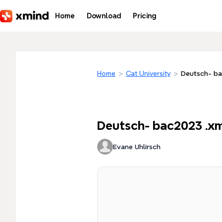
Skip to main content
Home
Download
Pricing
Home
>
Cat University
>
Deutsch- ba
Deutsch- bac2023 .x
Evane Uhlirsch