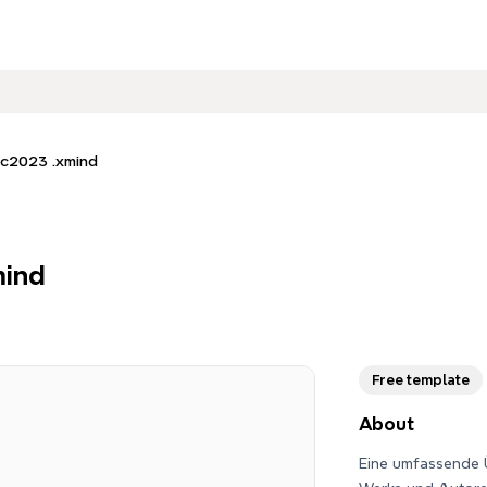
c2023 .xmind
mind
Free template
About
Eine umfassende Ü