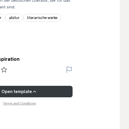
 der deutschen Literatur, die für das
ant sind.
r
abitur
literarische werke
spiration
Open template
Terms and Conditions