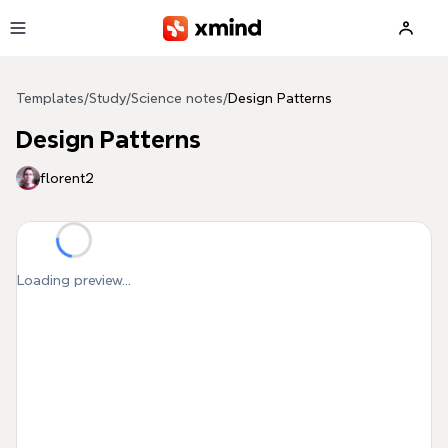
Skip to main content
Templates
/
Study
/
Science notes
/
Design Patterns
Design Patterns
florent2
Loading preview...