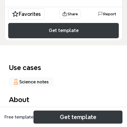
Favorites
Share
Report
Get template
Use cases
Science notes
About
Ce mind map Design Patterns, structuré en 141
Get template
Free template
nœuds, explore les schémas récurrents pour
construire des programmes orientés objets propres