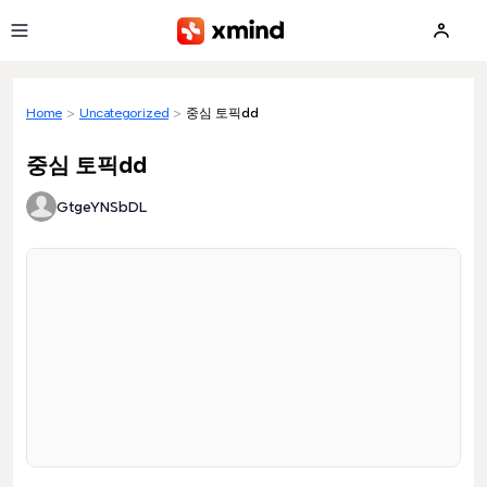
Skip to main content
Home
>
Uncategorized
>
중심 토픽dd
중심 토픽dd
GtgeYNSbDL
Loading preview...