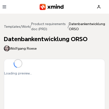
Skip to main content
Product requirements
Datenbankentwicklung
Templates
/
Work
/
/
doc (PRD)
ORSO
Datenbankentwicklung ORSO
Wolfgang Roese
Loading preview...