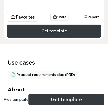
Favorites
Share
Report
Get template
Use cases
Product requirements doc (PRD)
About
Get template
Free template
Die Datenbankentwicklung ORSO Mindmap ist ein
umfassendes Planungswerkzeug für die