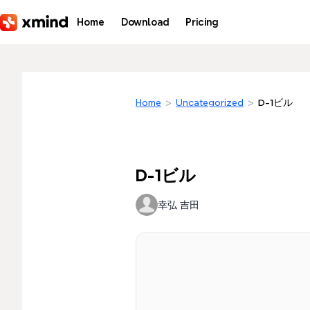
Skip to main content
Home
Download
Pricing
Home
>
Uncategorized
>
D-1ビル
D-1ビル
幸弘 吉田