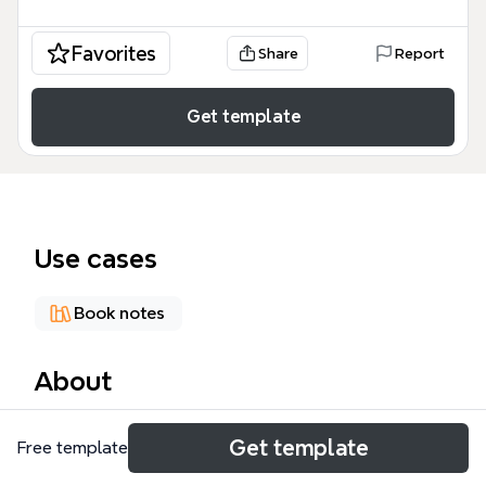
Favorites
Share
Report
Get template
Use cases
Book notes
About
Der Craig Gilner Mind Map Charakteranalysebogen
Get template
Free template
erfasst 18 Hauptkategorien mit 144 Knoten, die das
Aussehen, die Probleme und die Beziehungen des