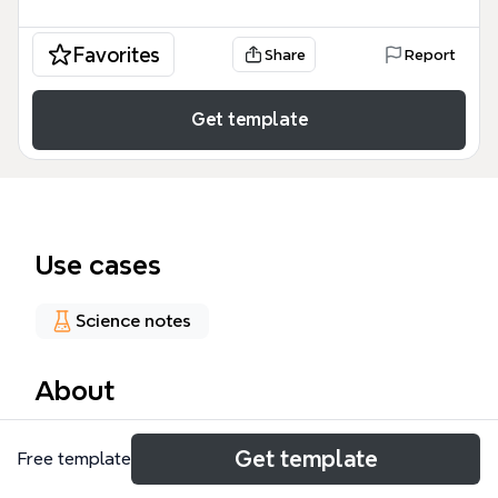
Favorites
Share
Report
Get template
Use cases
Science notes
About
Este mapa mental de CPU compara 8 procesadores
Get template
Free template
de INTEL, AMD y NVIDIA, detallando para cada uno
5 características especiales, velocidad GHZ,