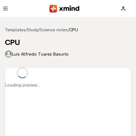
Skip to main content
Templates
/
Study
/
Science notes
/
CPU
CPU
Luis Alfredo Tuarez Basurto
Loading preview...