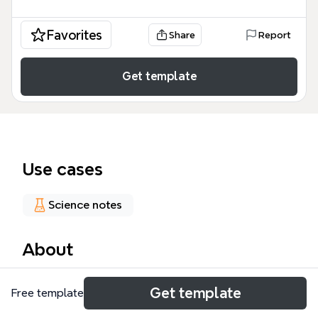
Favorites
Share
Report
Get template
Use cases
Science notes
About
Peta pikiran Coronary Artery Disease ini mencakup
Get template
Free template
57 node yang membahas etiologi, faktor risiko,
gejala, diagnosis keperawatan, dan intervensi untuk