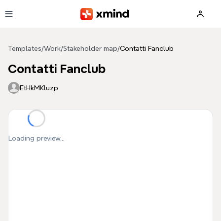
Skip to main content
Templates
/
Work
/
Stakeholder map
/
Contatti Fanclub
Contatti Fanclub
EtHkMKluzp
Loading preview...