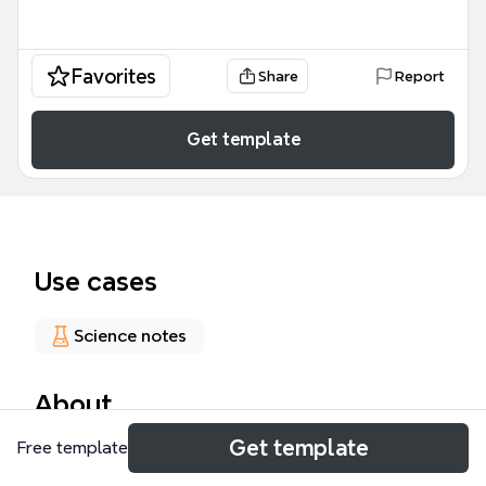
Favorites
Share
Report
Get template
Use cases
Science notes
About
Get template
Free template
El mapa mental 'Conceptos básicos de la nutrición'
es una guía completa que abarca 155 nodos