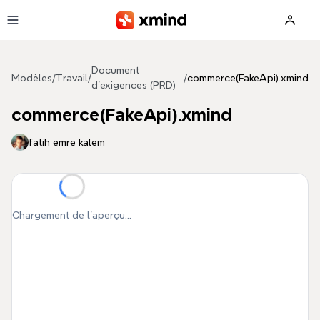
Aller au contenu principal
Document
Modèles
/
Travail
/
/
commerce(FakeApi).xmind
d'exigences (PRD)
commerce(FakeApi).xmind
fatih emre kalem
Chargement de l'aperçu...