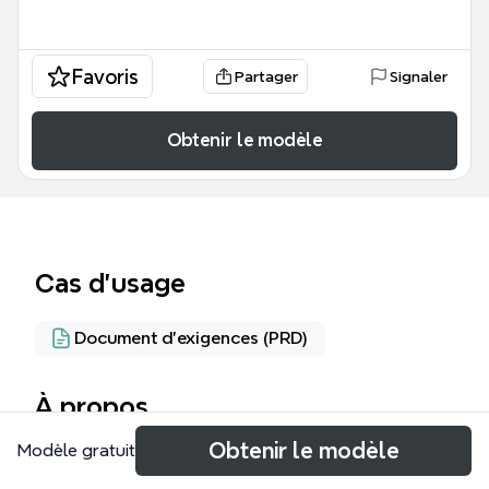
Favoris
Partager
Signaler
Obtenir le modèle
Cas d’usage
Document d'exigences (PRD)
À propos
Obtenir le modèle
Modèle gratuit
This e-commerce mind map template, built for
developers and project managers, covers 53 nodes