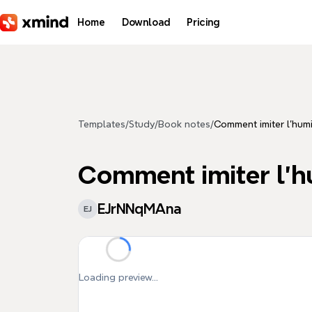
Skip to main content
Home
Download
Pricing
Templates
/
Study
/
Book notes
/
Comment imiter l’humil
Comment imiter l’hu
EJrNNqMAna
EJ
Loading preview...