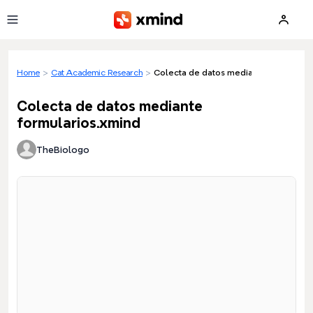
Skip to main content
Home
>
Cat Academic Research
>
Colecta de datos mediante formulario
Colecta de datos mediante
formularios.xmind
TheBiologo
Loading preview...