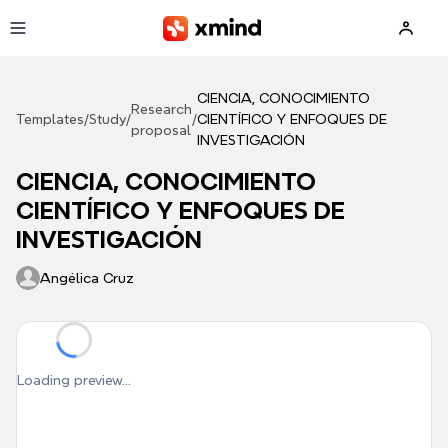
Skip to main content
CIENCIA, CONOCIMIENTO
Research
Templates
/
Study
/
/
CIENTÍFICO Y ENFOQUES DE
proposal
INVESTIGACIÓN
CIENCIA, CONOCIMIENTO
CIENTÍFICO Y ENFOQUES DE
INVESTIGACIÓN
Angélica Cruz
Loading preview...