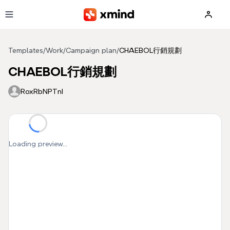
Skip to main content
Templates
/
Work
/
Campaign plan
/
CHAEBOL行銷規劃
CHAEBOL行銷規劃
RoxRbNPTnI
Loading preview...