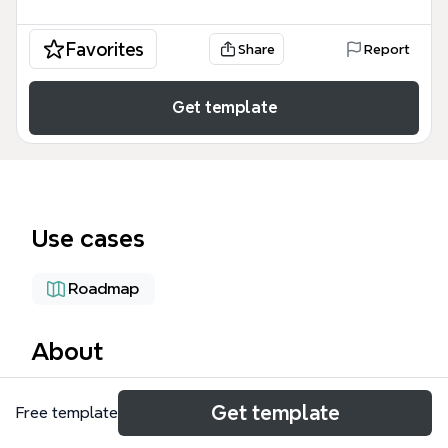
Favorites
Share
Report
Get template
Use cases
Roadmap
About
El Centro de Bellas Artes en Bayamón es un
Get template
Free template
proyecto integral de construcción y equipamiento
de un centro cultural, cubriendo 7 fases principales: