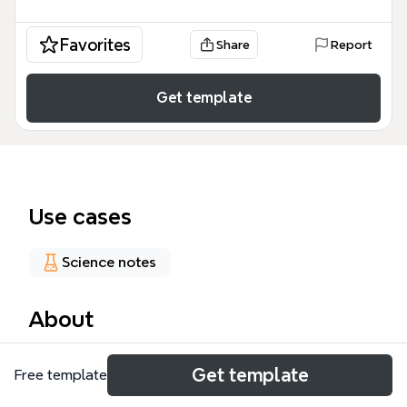
Favorites
Share
Report
Get template
Use cases
Science notes
About
El mapa mental 'CANCER DE MAMA' de Xmind es
Get template
Free template
una guía integral sobre el cáncer de mama,
cubriendo desde sus causas y factores de riesgo