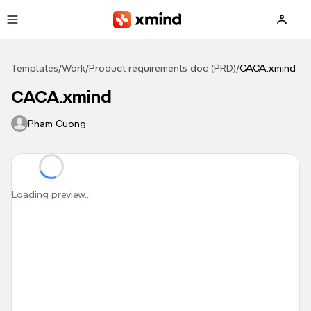
Skip to main content
Templates
/
Work
/
Product requirements doc (PRD)
/
CACA.xmind
CACA.xmind
Pham Cuong
Loading preview...