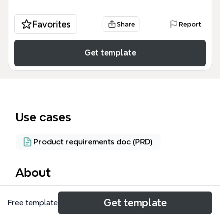
Favorites
Share
Report
Get template
Use cases
Product requirements doc (PRD)
About
Bản đồ tư duy Product Vision cho ứng dụng CACA -
Get template
Free template
Care Car dành cho người lái xe ô tô, tập trung vào
các tính năng như cảnh báo giao thông, phạt nguội,