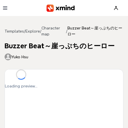
Skip to main content
Character
Buzzer Beat～崖っぷちのヒー
Templates
/
Explore
/
/
map
ロー
Buzzer Beat～崖っぷちのヒーロー
Yuko Hsu
Loading preview...