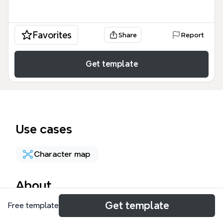
Favorites
Share
Report
Get template
Use cases
Character map
About
Get template
Free template
『Buzzer Beat～崖っぷちのヒーロー』の恋愛関係図
をXmindテンプレートにまとめました。フジテレビ