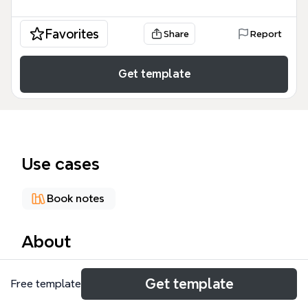
Favorites
Share
Report
Get template
Use cases
Book notes
About
Die Mindmap 'Bueb - Lob der Disziplin' fasst die
Get template
Free template
erste CD des Hörbuchs von Bernhard Bueb
zusammen und beleuchtet auf 112 Knoten die