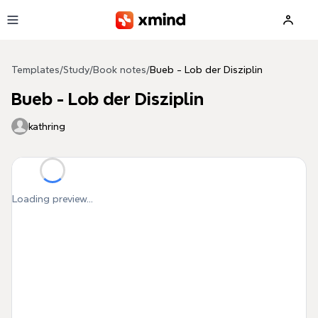
Skip to main content
Templates
/
Study
/
Book notes
/
Bueb - Lob der Disziplin
Bueb - Lob der Disziplin
kathring
Loading preview...