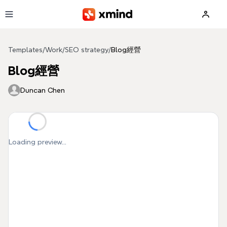
Skip to main content
Templates
/
Work
/
SEO strategy
/
Blog經營
Blog經營
Duncan Chen
Loading preview...